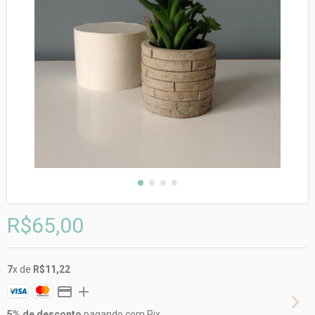
R$65,00
7
x de
R$11,22
5% de desconto
pagando com Pix