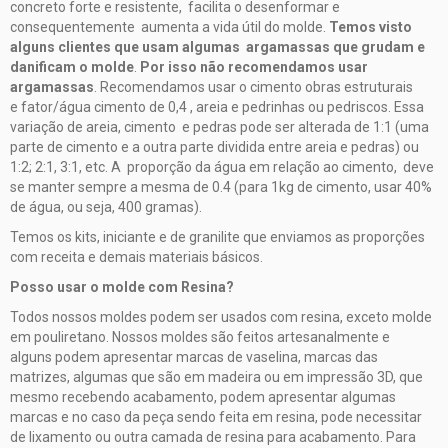
concreto forte e resistente, facilita o desenformar e
consequentemente aumenta a vida útil do molde.
Temos visto
alguns clientes que usam algumas argamassas que grudam e
danificam o molde
.
Por isso não recomendamos usar
argamassas
. Recomendamos usar o cimento obras estruturais
e fator/água cimento de 0,4 , areia e pedrinhas ou pedriscos. Essa
variação de areia, cimento e pedras pode ser alterada de 1:1 (uma
parte de cimento e a outra parte dividida entre areia e pedras) ou
1:2; 2:1, 3:1, etc. A proporção da água em relação ao cimento, deve
se manter sempre a mesma de 0.4 (para 1kg de cimento, usar 40%
de água, ou seja, 400 gramas).
Temos os kits, iniciante e de granilite que enviamos as proporções
com receita e demais materiais básicos.
Posso usar o molde com Resina?
Todos nossos moldes podem ser usados com resina, exceto molde
em pouliretano. Nossos moldes são feitos artesanalmente e
alguns podem apresentar marcas de vaselina, marcas das
matrizes, algumas que são em madeira ou em impressão 3D, que
mesmo recebendo acabamento, podem apresentar algumas
marcas e no caso da peça sendo feita em resina, pode necessitar
de lixamento ou outra camada de resina para acabamento. Para