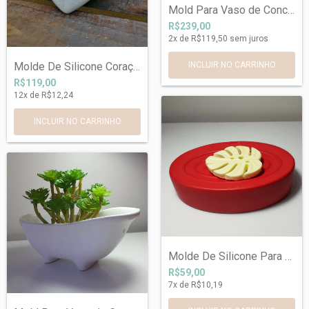
Mold Para Vaso de Concreto Banheira.
R$239,00
2
x de
R$119,50
sem juros
Molde De Silicone Coração G
R$119,00
12
x de
R$12,24
Molde De Silicone Para Porta Sabonetes d...
R$59,00
7
x de
R$10,19