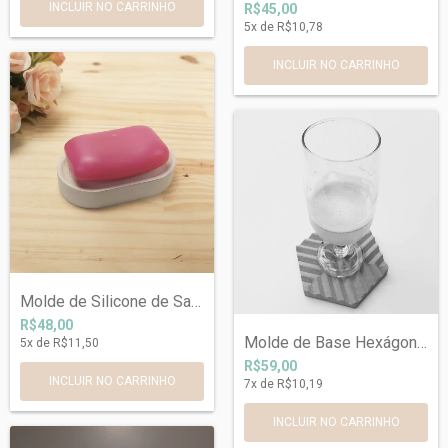
R$45,00
5
x de
R$10,78
Molde de Silicone de Saboneteira Oval Re...
R$48,00
Molde de Base Hexágono com Textura Ref 6...
5
x de
R$11,50
R$59,00
7
x de
R$10,19