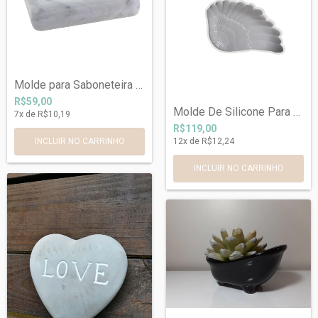
Molde para Saboneteira Ref720
R$59,00
Molde De Silicone Para Bandeja Asa de An...
7
x de
R$10,19
R$119,00
12
x de
R$12,24