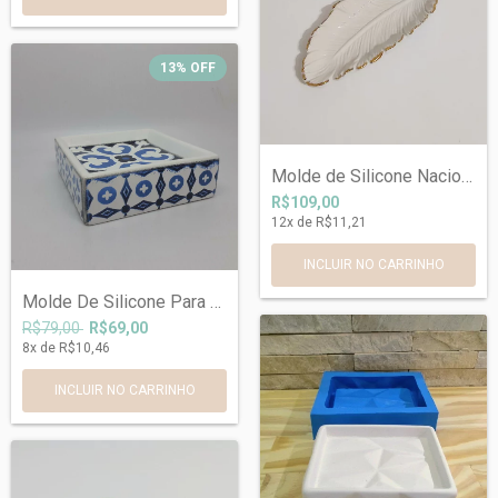
13
%
OFF
Molde de Silicone Nacional de Bandeja Fo...
R$109,00
12
x de
R$11,21
Molde De Silicone Para Saboneteira portu...
R$79,00
R$69,00
8
x de
R$10,46