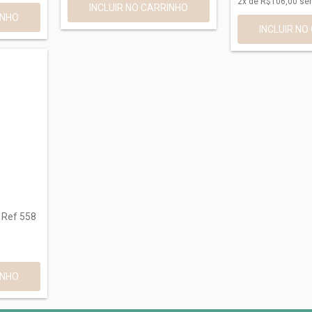
2
x de
R$106,00
sem
 Ref 558