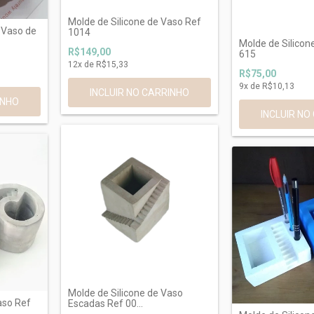
Molde de Silicone de Vaso Ref
 Vaso de
1014
Molde de Silicon
R$149,00
615
12
x de
R$15,33
R$75,00
9
x de
R$10,13
Molde de Silicone de Vaso
aso Ref
Escadas Ref 00...