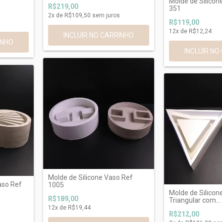
Molde de Silicon
R$219,00
351
2
x de
R$109,50
sem juros
R$119,00
12
x de
R$12,24
Molde de Silicone Vaso Ref
aso Ref
1005
Molde de Silicon
R$189,00
Triangular com...
12
x de
R$19,44
R$212,00