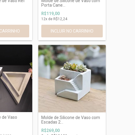
e de Vaso Ref
Molde de Silicone de Vaso com
Porta Cane...
R$119,00
12
x de
R$12,24
e de Vaso
Molde de Silicone de Vaso com
Escadas 2...
R$269,00