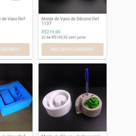
e de Vaso Ref
Molde de Vaso de Silicone Ref
1137
R$219,00
2
x de
R$109,50
sem juros