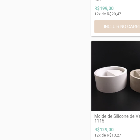
R$199,00
12
x de
R$20,47
Molde de Silicone de V
1115
R$129,00
12
x de
R$13,27