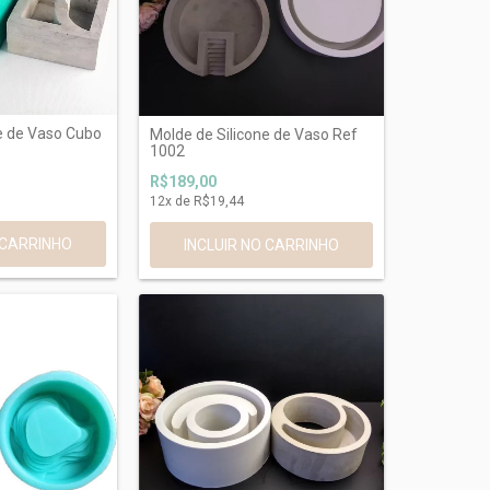
e de Vaso Cubo
Molde de Silicone de Vaso Ref
1002
R$189,00
12
x de
R$19,44
INCLUIR NO CARRINHO