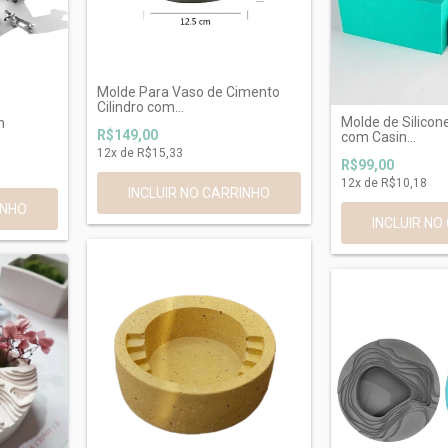
Molde Para Vaso de Cimento
Cilindro com...
Molde de Silicon
m
R$149,00
com Casin...
12
x de
R$15,33
R$99,00
12
x de
R$10,18