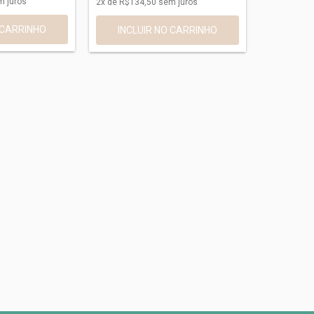
 juros
2
x de
R$134,50
sem juros