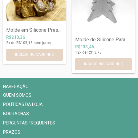
Molde em Silicone Presépio Ref 208
R$210,36
Molde de Silicone Para Árvore Natalina R...
2
x de
R$105,18
sem juros
R$133,46
12
x de
R$13,73
NAVEGAÇÃO
QUEM SOMOS
POLÍTICAS DA LOJA
BORRACHAS
PERGUNTAS FREQUENTES
PRAZOS