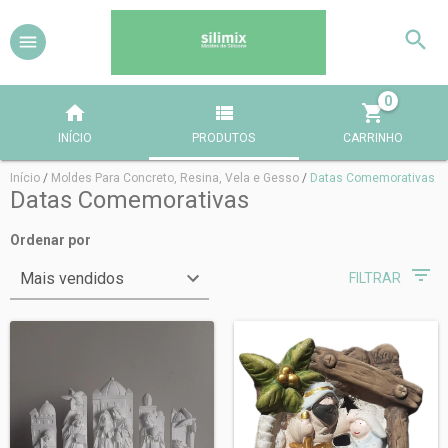
0
INÍCIO
PRODUTOS
CARRINHO
Início
/
Moldes Para Concreto, Resina, Vela e Gesso
/
Datas Comemorativas
Datas Comemorativas
Ordenar por
FILTRAR