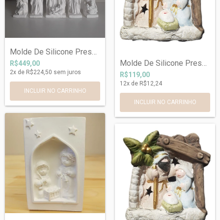
Molde De Silicone Presépio kit com 5 Mol...
Molde De Silicone Presépio Ref 853
R$449,00
2
x de
R$224,50
sem juros
R$119,00
12
x de
R$12,24