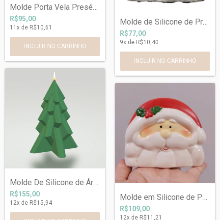
Molde Porta Vela Presépio Ref 050
R$95,00
Molde de Silicone de Presépio Ref 1033
11
x de
R$10,61
R$77,00
9
x de
R$10,40
INCLUIR NO CARRINHO
Molde De Silicone de Árvore Geométrica R...
R$155,00
Molde em Silicone de Porta Guardanapos P...
12
x de
R$15,94
R$109,00
12
x de
R$11,21