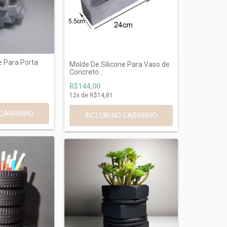
e Para Porta
Molde De Silicone Para Vaso de
Concreto...
R$144,00
12
x de
R$14,81