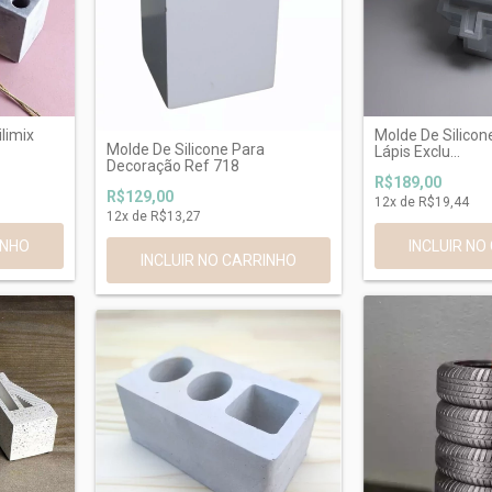
limix
Molde De Silicon
Molde De Silicone Para
Lápis Exclu...
Decoração Ref 718
R$189,00
R$129,00
12
x de
R$19,44
12
x de
R$13,27