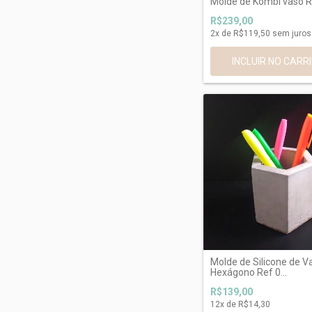
Molde de Kombi vaso 
R$239,00
2
x de
R$119,50
sem juros
Molde de Silicone de V
Hexágono Ref 0...
R$139,00
12
x de
R$14,30