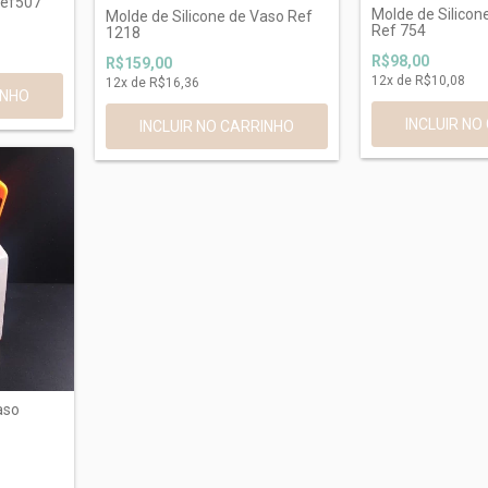
Ref507
Molde de Silicon
Molde de Silicone de Vaso Ref
Ref 754
1218
R$98,00
R$159,00
12
x de
R$10,08
12
x de
R$16,36
aso