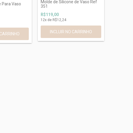
Molde de Silicone de Vaso Ref
e Para Vaso
351
R$119,00
12
x de
R$12,24