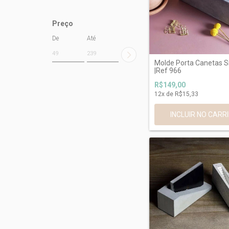
Preço
De
Até
Molde Porta Canetas Si
|Ref 966
R$149,00
12
x de
R$15,33