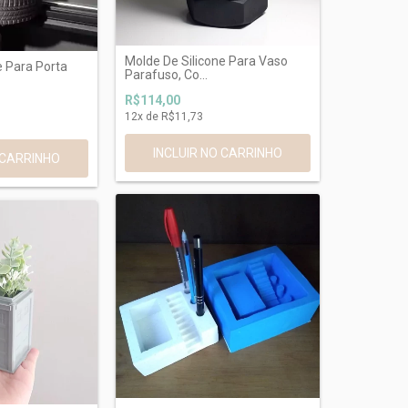
Molde De Silicone Para Vaso
e Para Porta
Parafuso, Co...
R$114,00
12
x de
R$11,73