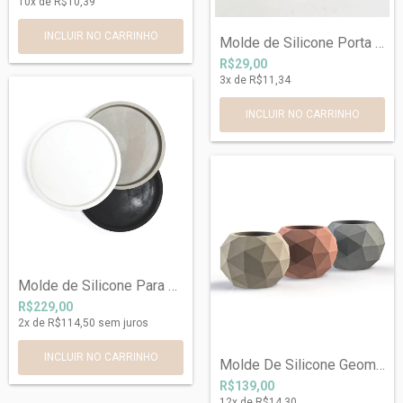
10
x de
R$10,39
Molde de Silicone Porta Vela Coração Ref...
R$29,00
3
x de
R$11,34
Molde de Silicone Para Bandeja Redonda 2...
R$229,00
2
x de
R$114,50
sem juros
Molde De Silicone Geométrico Ref 009
R$139,00
12
x de
R$14,30