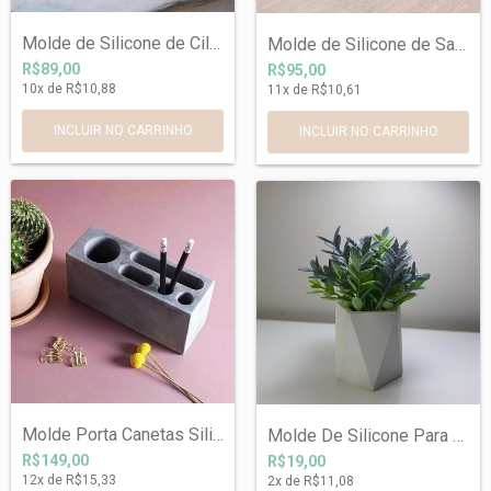
Molde de Silicone de Cilindro Reto com T...
Molde de Silicone de Saboneteira Ondulad...
R$89,00
R$95,00
10
x de
R$10,88
11
x de
R$10,61
INCLUIR NO CARRINHO
Molde Porta Canetas Silimix |Ref 966
Molde De Silicone Para Vaso de Concreto...
R$149,00
R$19,00
12
x de
R$15,33
2
x de
R$11,08