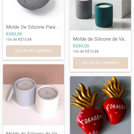
Molde De Silicone Para Planeta Terra.Res...
R$89,00
Molde de Silicone de Vaso Arredondado co...
10
x de
R$10,88
R$89,00
10
x de
R$10,88
INCLUIR NO CARRINHO
Molde de Silicone de Vaso Reto com Tampa...