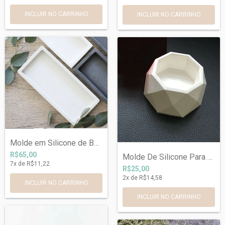
Molde em Silicone de Bandeja Retangular...
R$65,00
Molde De Silicone Para Vaso Geométrico R...
7
x de
R$11,22
R$25,00
2
x de
R$14,58