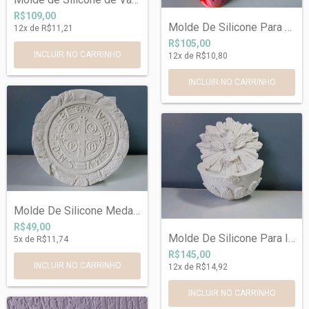
R$109,00
Molde De Silicone Para Sagrado Coração D...
12
x de
R$11,21
R$105,00
INCLUIR NO CARRINHO
12
x de
R$10,80
Molde De Silicone Medalha De São Bento 1...
R$49,00
Molde De Silicone Para Imagem do Espirit...
5
x de
R$11,74
R$145,00
12
x de
R$14,92