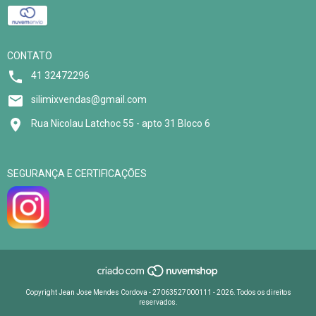
CONTATO
41 32472296
silimixvendas@gmail.com
Rua Nicolau Latchoc 55 - apto 31 Bloco 6
SEGURANÇA E CERTIFICAÇÕES
Copyright Jean Jose Mendes Cordova - 27063527000111 - 2026. Todos os direitos
reservados.