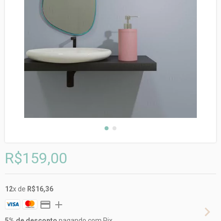
R$159,00
12
x de
R$16,36
5% de desconto
pagando com Pix