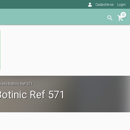
Cadastre-se
Login
0
reto Botinic Ref 571
otinic Ref 571