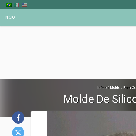
INÍCIO
Início
/
Moldes Para Co
Molde De Silic