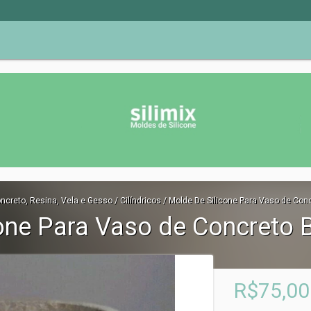
ncreto, Resina, Vela e Gesso
/
Cilíndricos
/
Molde De Silicone Para Vaso de Conc
one Para Vaso de Concreto B
R$75,00