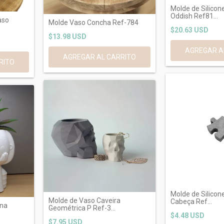
Molde de Silicon
Oddish Ref81...
aso
Molde Vaso Concha Ref-784
$20.63 USD
$13.98 USD
Molde de Silico
Molde de Vaso Caveira
Cabeça Ref...
ina
Geométrica P Ref-3...
$4.48 USD
$7.95 USD