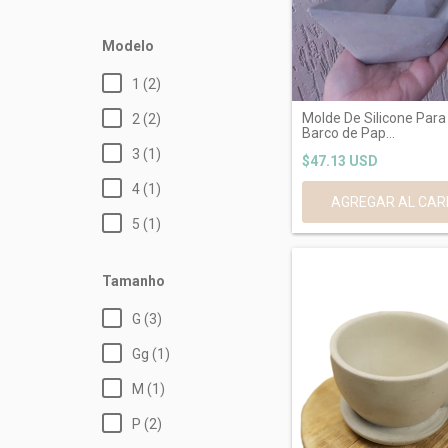
Modelo
1 (2)
Molde De Silicone Para
2 (2)
Barco de Pap...
3 (1)
$47.13 USD
4 (1)
5 (1)
Tamanho
G (3)
Gg (1)
M (1)
P (2)