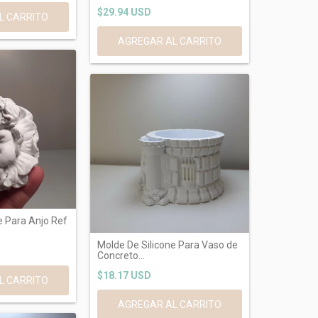
$29.94 USD
AGREGAR AL CARRITO
e Para Anjo Ref
Molde De Silicone Para Vaso de
Concreto...
$18.17 USD