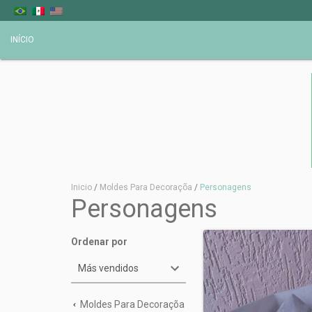
INÍCIO
Inicio
/
Moldes Para Decoraçõa
/
Personagens
Personagens
Ordenar por
Moldes Para Decoraçõa