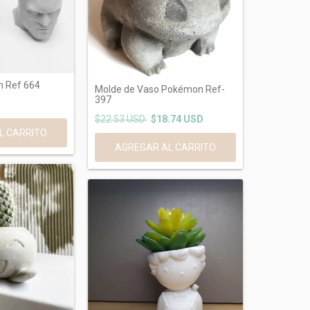
n Ref 664
Molde de Vaso Pokémon Ref-
397
$22.53 USD
$18.74 USD
L CARRITO