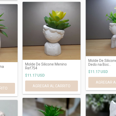
Molde De Silico
Molde De Silicone Menino
Dedo na Boc...
ina
Ref754
$11.17 USD
$11.17 USD