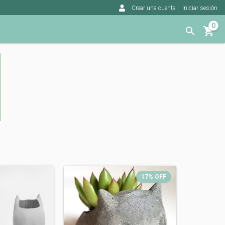
Crear una cuenta
Iniciar sesión
0
17
%
OFF