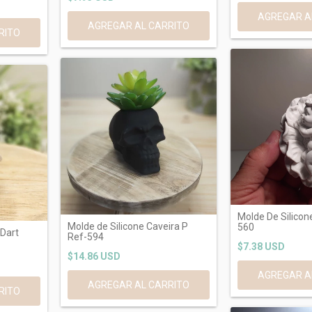
AGREGAR AL CARRITO
Molde De Silicon
Molde de Silicone Caveira P
560
 Dart
Ref-594
$7.38 USD
$14.86 USD