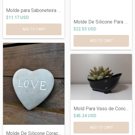
Molde para Saboneteira Ref720
$11.17 USD
Molde De Silicone Para Bandeja Asa de An...
$22.53 USD
Mold Para Vaso de Concreto Banheira.
$45.24 USD
Molde De Silicone Coração G