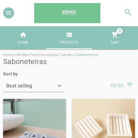
0
HOME
PRODUCTS
CART
Home
/
Moldes Para Decoraçõa
/
Lavabo
/
Saboneteiras
Saboneteiras
Sort by
FILTER