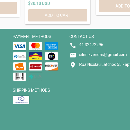
$30.10 USD
PAYMENT METHODS
CONTACT US
41 32472296
silimixvendas@gmail.com
Rua Nicolau Latchoc 55 - ap
SHIPPING METHODS