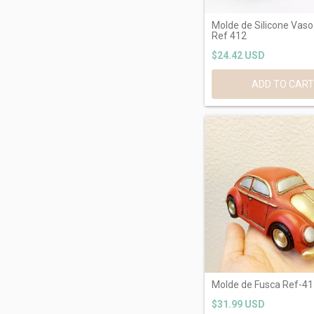
Molde de Silicone Vas
Ref 412
$24.42 USD
ADD TO CAR
Molde de Fusca Ref-4
$31.99 USD