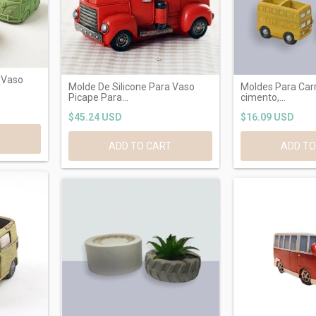
 Vaso
Molde De Silicone Para Vaso
Moldes Para Carr
Picape Para...
cimento,...
$45.24 USD
$16.09 USD
ADD TO