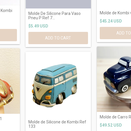
o Kombi
Molde de Kombi 
Molde De Silicone Para Vaso
Pneu P Ref 7...
$45.24 USD
$5.49 USD
T
Molde de Carro 
11
Molde de Silicone de Kombi Ref
$49.52 USD
133